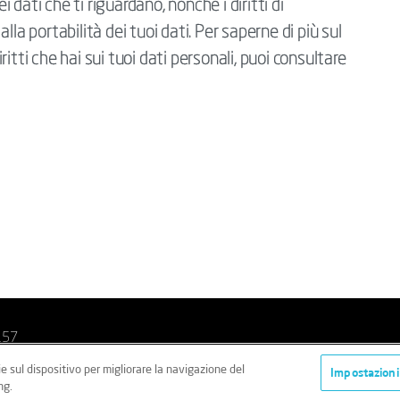
i dati che ti riguardano, nonché i diritti di
la portabilità dei tuoi dati. Per saperne di più sul
itti che hai sui tuoi dati personali, puoi consultare
157
ie sul dispositivo per migliorare la navigazione del
i
Cookie Policy
Imparzialità
Impostazioni
ng.