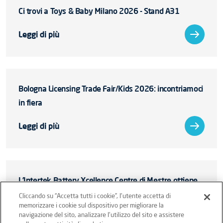
Ci trovi a Toys & Baby Milano 2026 - Stand A31
Leggi di più
Bologna Licensing Trade Fair/Kids 2026: incontriamoci
in fiera
Leggi di più
L’Intertek Battery Xcellence Centre di Mestre ottiene
l’accreditamento IAS secondo ISO/IEC 17025:2017
Cliccando su “Accetta tutti i cookie”, l'utente accetta di
memorizzare i cookie sul dispositivo per migliorare la
navigazione del sito, analizzare l'utilizzo del sito e assistere
Leggi di più