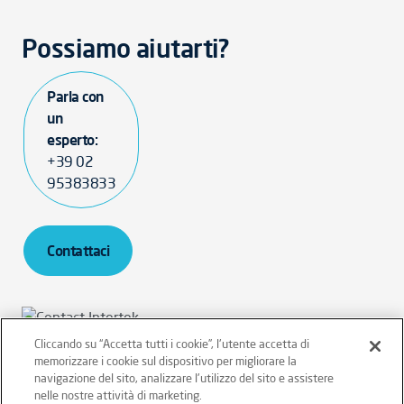
Possiamo aiutarti?
Parla con
un
esperto:
+39 02
95383833
Contattaci
Cliccando su “Accetta tutti i cookie”, l'utente accetta di
memorizzare i cookie sul dispositivo per migliorare la
Intertek Italia SpA - P.IVA 12431470157
navigazione del sito, analizzare l'utilizzo del sito e assistere
nelle nostre attività di marketing.