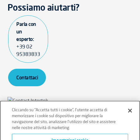
Possiamo aiutarti?
Parla con
un
esperto:
+39 02
95383833
Contattaci
Cliccando su “Accetta tutti i cookie”, l'utente accetta di
memorizzare i cookie sul dispositivo per migliorare la
Intertek Italia SpA - P.IVA 12431470157
navigazione del sito, analizzare l'utilizzo del sito e assistere
nelle nostre attività di marketing.
Privacy sito
Privacy clienti/fornitori
Cookie Policy