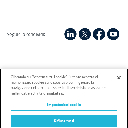
Seguici o condividi:
Cliccando su “Accetta tutti i cookie”, l'utente accetta di
memorizzare i cookie sul dispositivo per migliorare la
Intertek Italia SpA - P.IVA 12431470157
navigazione del sito, analizzare l'utilizzo del sito e assistere
nelle nostre attività di marketing.
Privacy sito
Privacy clienti/fornitori
Cookie Policy
Impostazioni cookie
Imparzialità
Rifiuta tutti