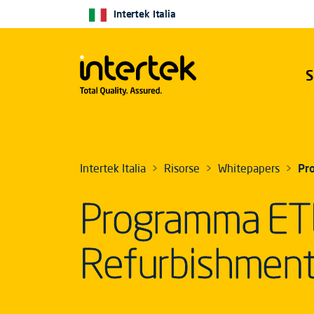
Intertek Italia
S
Intertek Italia
Risorse
Whitepapers
Pr
Programma ET
Refurbishmen