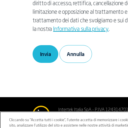
diritto di accesso, rettifica, cancellazione de
limitazione e opposizione al trattamento e al
trattamento dei dati che svolgiamo e sui dir
la nostra
Informativa sulla privacy
.
Invia
Intertek Italia SpA - P.IVA 12431470
Cliccando su “Accetta tutti i cookie”, l'utente accetta di memorizzare i cook
Privacy sito
Privacy clienti/fornitor
sito, analizzare l'utilizzo del sito e assistere nelle nostre attività di marketi