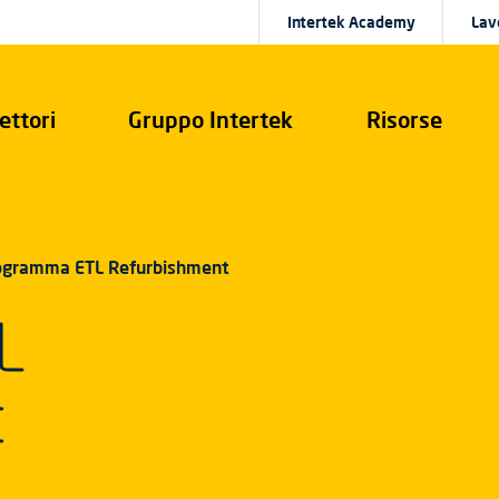
Intertek Academy
Lav
ettori
Gruppo Intertek
Risorse
ogramma ETL Refurbishment
L
t