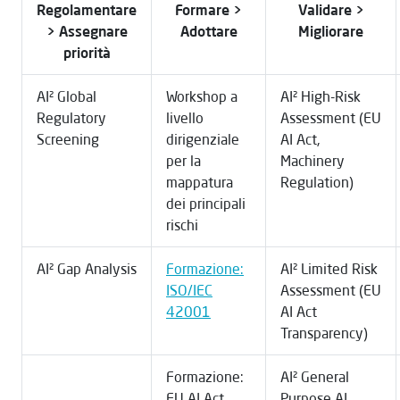
Regolamentare
Formare >
Validare >
> Assegnare
Adottare​
Migliorare​
priorità​
AI² Global
Workshop a
AI² High-Risk
Regulatory
livello
Assessment (EU
Screening
dirigenziale
AI Act,
per la
Machinery
mappatura
Regulation)
dei principali
rischi
AI² Gap Analysis
Formazione:
AI² Limited Risk
ISO/IEC
Assessment (EU
42001
AI Act
Transparency)
Formazione:
AI² General
EU AI Act
Purpose AI