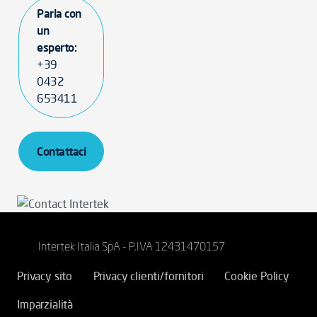
Parla con
un
esperto:
+39
0432
653411
Contattaci
Intertek Italia SpA - P.IVA 12431470157
Privacy sito
Privacy clienti/fornitori
Cookie Policy
Imparzialità