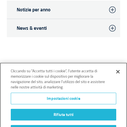
Notizie per anno
News & eventi
Cliccando su “Accetta tutti i cookie”, l'utente accetta di
memorizzare i cookie sul dispositivo per migliorare la
Intertek Italia SpA - P.IVA 12431470157
navigazione del sito, analizzare l'utilizzo del sito e assistere
nelle nostre attività di marketing.
Privacy sito
Privacy clienti/fornitori
Cookie Policy
Impostazioni cookie
Imparzialità
Rifiuta tutti