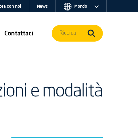
ora con noi
News
Mondo
Contattaci
Ricerca
ioni e modalità