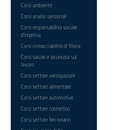
Corsi ambiente
Corsi analisi sensoriali
Corsi responsabilità sociale
d'impresa
Corsi rintracciabilità di filiera
Corsi salute e sicurezza sul
lavoro
Corsi settore aerospaziale
Corsi settore alimentare
Corsi settore automotive
Corsi settore cosmetico
Corsi settore ferroviario