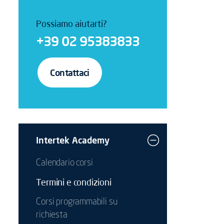
Possiamo aiutarti?
+39 02 95383833
Contattaci
Intertek Academy
Calendario corsi
Termini e condizioni
Corsi programmabili su
richiesta