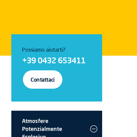
Possiamo aiutarti?
+39 0432 653411
Contattaci
Atmosfere
Potenzialmente
Esplosive