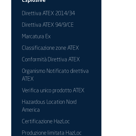
Direttiva ATEX 2014/34
Direttiva ATEX 94/9/CE
Marcatura Ex
Classificazione zone ATEX
Conformità Direttiva ATEX
Organismo Notificato direttiva
ATEX
Verifica unico prodotto ATEX
Hazardous Location Nord
America
Certificazione HazLoc
Produzione limitata HazLoc