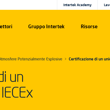
Intertek Academy
Lav
ettori
Gruppo Intertek
Risorse
Atmosfere Potenzialmente Esplosive
Certificazione di un un
di un
 IECEx