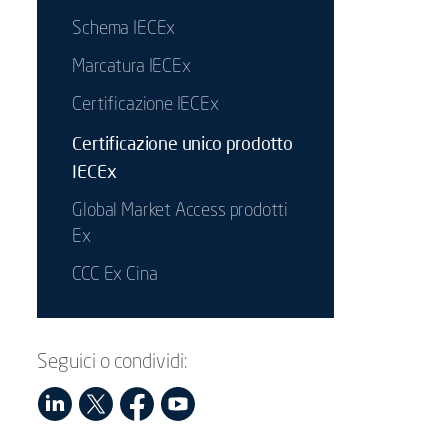
Schema IECEx
Marcatura IECEx
Certificazione IECEx
Certificazione unico prodotto
IECEx
Global Market Access prodotti
Ex
CCC Ex Cina
Seguici o condividi: