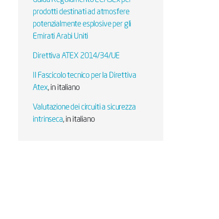
Guida Regolamento ECASEx per
prodotti destinati ad atmosfere
potenzialmente esplosive per gli
Emirati Arabi Uniti
Direttiva ATEX 2014/34/UE
Il Fascicolo tecnico per la Direttiva
Atex
, in italiano
Valutazione dei circuiti a sicurezza
intrinseca
, in italiano