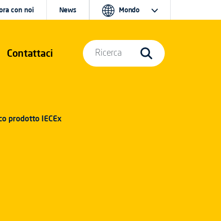
ora con noi
News
Mondo
Contattaci
Ricerca
ico prodotto IECEx