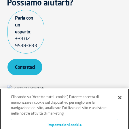
Possiamo aiutarti?
Parla con
un
esperto:
+39 02
95383833
Contattaci
Cliccando su “Accetta tutti i cookie”, l'utente accetta di
memorizzare i cookie sul dispositivo per migliorare la
Intertek Italia SpA - P.IVA 12431470157
navigazione del sito, analizzare l'utilizzo del sito e assistere
nelle nostre attività di marketing.
Privacy sito
Privacy clienti/fornitori
Cookie Policy
Impostazioni cookie