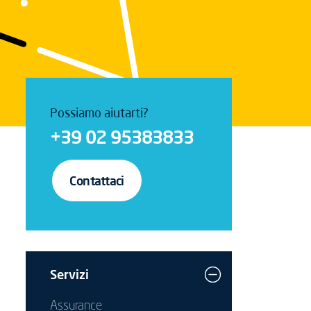
Possiamo aiutarti?
+39 02 95383833
Contattaci
Servizi
Assurance