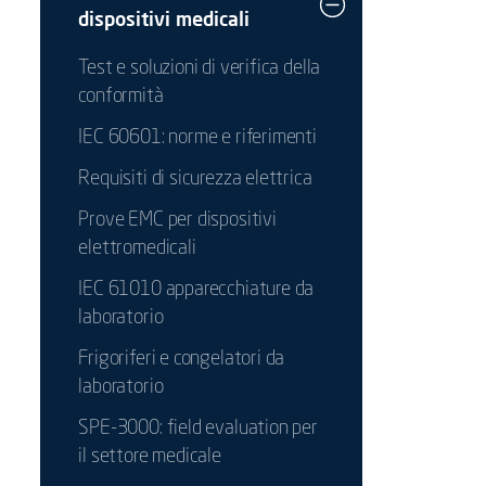
dispositivi medicali
Test e soluzioni di verifica della
conformità
IEC 60601: norme e riferimenti
Requisiti di sicurezza elettrica
Prove EMC per dispositivi
elettromedicali
IEC 61010 apparecchiature da
laboratorio
Frigoriferi e congelatori da
laboratorio
SPE-3000: field evaluation per
il settore medicale