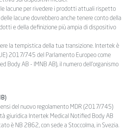
ettiva sui dispositivi medici.
e lacune per rivedere i prodotti attuali rispetto
i delle lacune dovrebbero anche tenere conto della
odotti e della definizione più ampia di dispositivo
re la tempistica della tua transizione. Intertek è
 (UE) 2017/745 del Parlamento Europeo come
ied Body AB - IMNB AB), il numero dell'organismo
NB)
 ai sensi del nuovo regolamento MDR (2017/745)
ità giuridica Intertek Medical Notified Body AB
icato è NB 2862, con sede a Stoccolma, in Svezia.