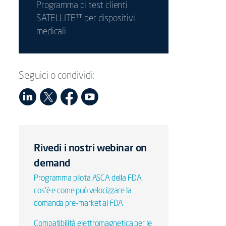
Programma di test clienti
SATELLITE™ per dispositivi
medicali
Seguici o condividi:
Rivedi i nostri webinar on
demand
Programma pilota ASCA della FDA:
cos'è e come può velocizzare la
domanda pre-market al FDA
Compatibilità elettromagnetica per le