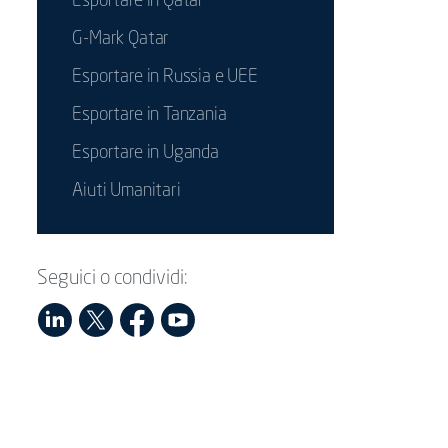
Esportare in Qatar
G-Mark Qatar
Esportare in Russia e UEE
Esportare in Tanzania
Esportare in Uganda
Aiuti Umanitari
Seguici o condividi: