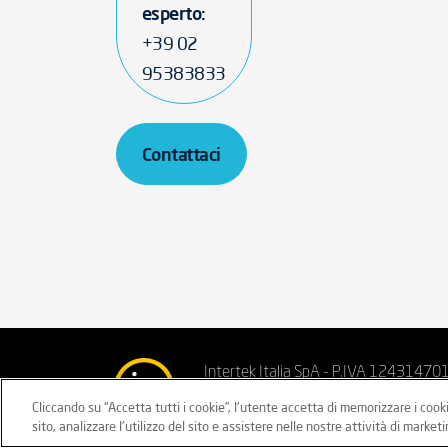
esperto:
+39 02
95383833
Contattaci
Intertek Italia SpA - P.IVA 12431470
Cliccando su “Accetta tutti i cookie”, l'utente accetta di memorizzare i cook
Privacy sito
Privacy clienti/fornitor
sito, analizzare l'utilizzo del sito e assistere nelle nostre attività di marketi