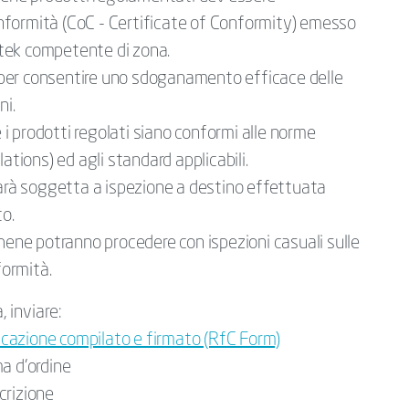
formità (CoC - Certificate of Conformity) emesso
ertek competente di zona.
to per consentire uno sdoganamento efficace delle
ni.
e i prodotti regolati siano conformi alle norme
ations) ed agli standard applicabili.
sarà soggetta a ispezione a destino effettuata
to.
hene potranno procedere con ispezioni casuali sulle
formità.
 inviare:
ficazione compilato e firmato (RfC Form)
a d’ordine
crizione