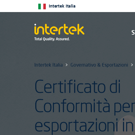
Intertek Italia
S
Intertek Italia
Governativo & Esportazioni
Certificato di
Conformità pe
esportazioni in