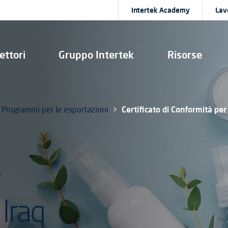
Intertek Academy
Lav
ettori
Gruppo Intertek
Risorse
Programmi per le esportazioni
Certificato di Conformità per
r
 Iraq