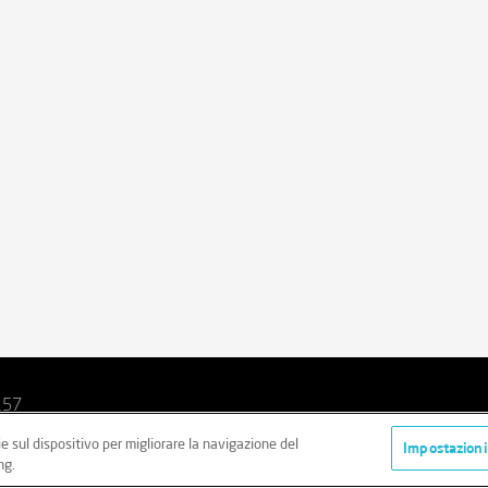
157
ie sul dispositivo per migliorare la navigazione del
i
Cookie Policy
Imparzialità
Impostazioni
ng.