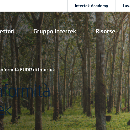
Intertek Academy
Lav
ettori
Gruppo Intertek
Risorse
conformità EUDR di Intertek
nformità
ek