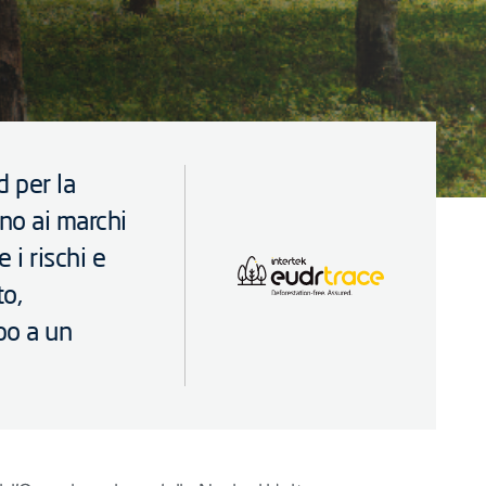
d per la
no ai marchi
 i rischi e
o,
po a un