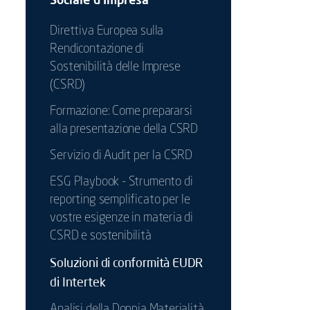
Direttiva Europea sulla
Rendicontazione di
Sostenibilità delle Imprese
(CSRD)
Formazione: Come prepararsi
alla presentazione della CSRD
Servizio di Audit per la CSRD
ESG Playbook - Strumento di
reporting semplificato per le
vostre esigenze in materia di
CSRD e sostenibilità
Soluzioni di conformità EUDR
di Intertek
Analisi della Doppia Materialità