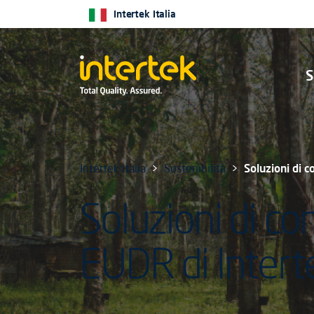
Intertek Italia
S
Intertek Italia
Sostenibilità
Soluzioni di 
Soluzioni di co
EUDR di Intert