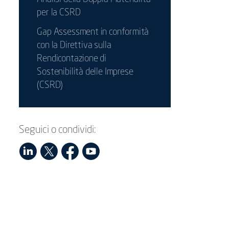
per la CSRD
Gap Assessment in conformità
con la Direttiva sulla
Rendicontazione di
Sostenibilità delle Imprese
(CSRD)
Seguici o condividi: