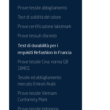
Prove tessile abbigliamento
Test di solidità del colore
Prove certificazione Woolmark
Prove tessuti d’arredo
Test di durabilità per i
requisiti Refashion in Francia
Prove tessile Cina: norma GB
18401
Tessile ed abbigliamento
mercato Emirati Arabi
Prove tessile Vietnam
Conformity Mark
Prove tessile Indonesia