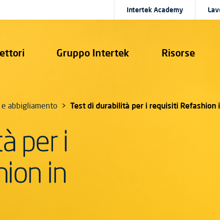
Intertek Academy
Lav
ettori
Gruppo Intertek
Risorse
e e abbigliamento
Test di durabilità per i requisiti Refashion 
tà per i
hion in