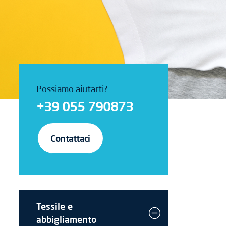
Possiamo aiutarti?
+39 055 790873
Contattaci
Tessile e
abbigliamento