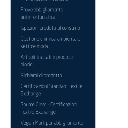
Prove abbigliamento
antinfortunistica
Ispezioni prodotti al consumo
Gestione chimica-ambientale
settore moda
Articoli trattati e prodotti
biocidi
Richiami di prodotto
Certificazioni Standard Textile
Exchange
Source Clear - Certificazioni
Textile Exchange
Vegan Mark per abbigliamento