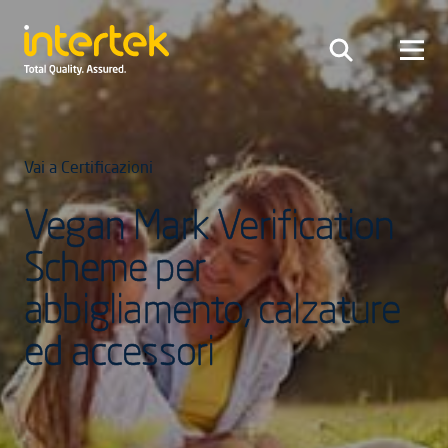
Vai a Certificazioni
Vegan Mark Verification
Scheme per
abbigliamento, calzature
ed accessori