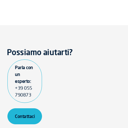
Possiamo aiutarti?
Parla con
un
esperto:
+39 055
790873
Contattaci