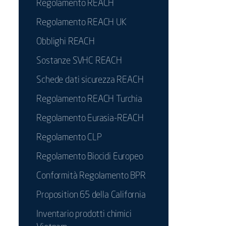
Regolamento REACH
Regolamento REACH UK
Obblighi REACH
Sostanze SVHC REACH
Schede dati sicurezza REACH
Regolamento REACH Turchia
Regolamento Eurasia-REACH
Regolamento CLP
Regolamento Biocidi Europeo
Conformità Regolamento BPR
Proposition 65 della California
Inventario prodotti chimici