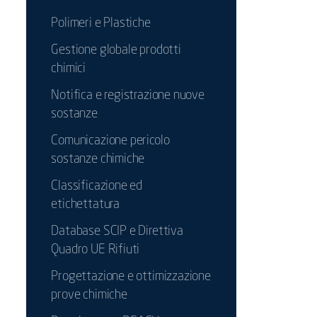
Polimeri e Plastiche
Gestione globale prodotti
chimici
Notifica e registrazione nuove
sostanze
Comunicazione pericolo
sostanze chimiche
Classificazione ed
etichettatura
Database SCIP e Direttiva
Quadro UE Rifiuti
Progettazione e ottimizzazione
prove chimiche