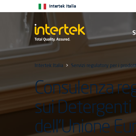
Intertek Italia
S
Intertek Italia
Servizi regulatory per i prodott
Consulenza reg
sui Detergenti
dell'Unione Eu