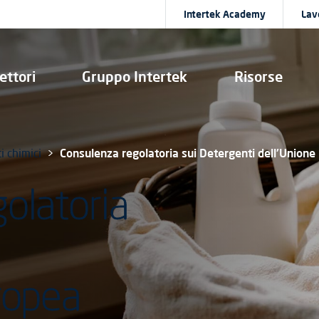
Intertek Academy
Lav
ettori
Gruppo Intertek
Risorse
i chimici
Consulenza regolatoria sui Detergenti dell'Unione
olatoria
ropea