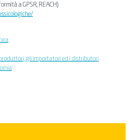
onformità a GPSR, REACH)
ossicologiche/
pea
duttori, gli importatori ed i distributori
fornia