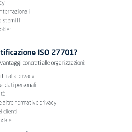
acy
nternazionali
sistemi IT
holder
ertificazione ISO 27701?
antaggi concreti alle organizzazioni:
itti alla privacy
i dati personali
ità
 altre normative privacy
 clienti
ndale