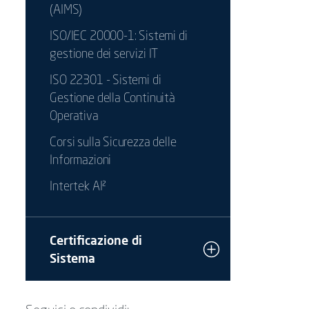
(AIMS)
ISO/IEC 20000-1: Sistemi di
gestione dei servizi IT
ISO 22301 - Sistemi di
Gestione della Continuità
Operativa
Corsi sulla Sicurezza delle
Informazioni
Intertek AI²
Certificazione di
Sistema