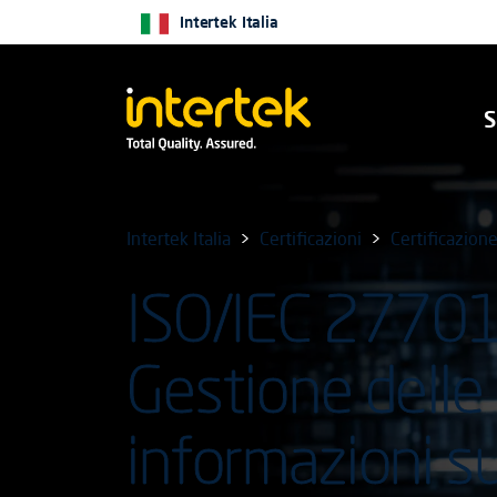
Intertek Italia
S
Intertek Italia
Certificazioni
Certificazion
ISO/IEC 27701
Gestione delle
informazioni su