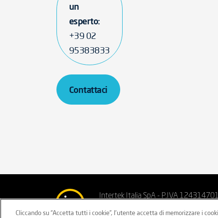
un
esperto:
+39 02
95383833
Contattaci
Intertek Italia SpA - P.IVA 12431470
Cliccando su “Accetta tutti i cookie”, l'utente accetta di memorizzare i cook
Privacy sito
Privacy clienti/fornitor