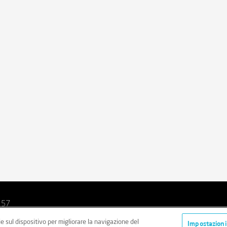
157
ie sul dispositivo per migliorare la navigazione del
i
Cookie Policy
Imparzialità
Impostazioni