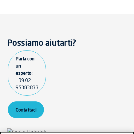
Possiamo aiutarti?
Parla con
un
esperto:
+39 02
95383833
Contattaci