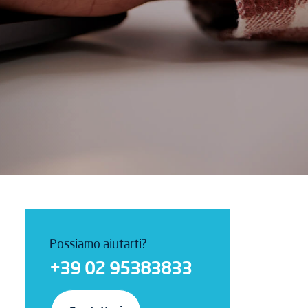
Possiamo aiutarti?
+39 02 95383833