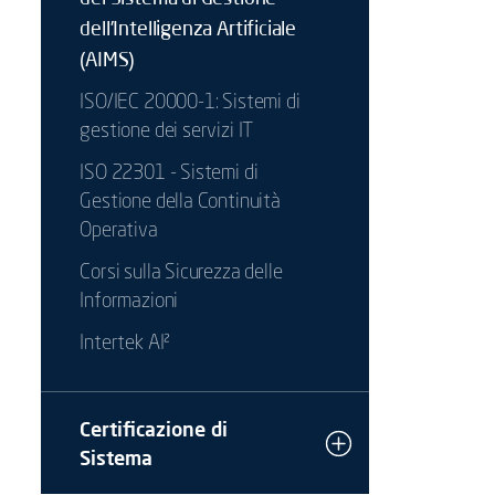
dell’Intelligenza Artificiale
(AIMS)
ISO/IEC 20000-1: Sistemi di
gestione dei servizi IT
ISO 22301 - Sistemi di
Gestione della Continuità
Operativa
Corsi sulla Sicurezza delle
Informazioni
Intertek AI²
Certificazione di
Sistema