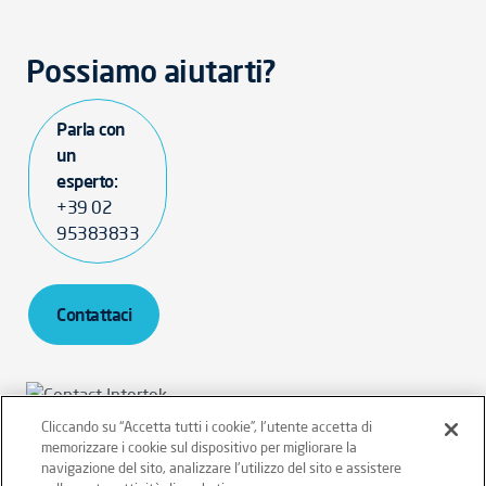
Possiamo aiutarti?
Parla con
un
esperto:
+39 02
95383833
Contattaci
Cliccando su “Accetta tutti i cookie”, l'utente accetta di
memorizzare i cookie sul dispositivo per migliorare la
Intertek Italia SpA - P.IVA 12431470157
navigazione del sito, analizzare l'utilizzo del sito e assistere