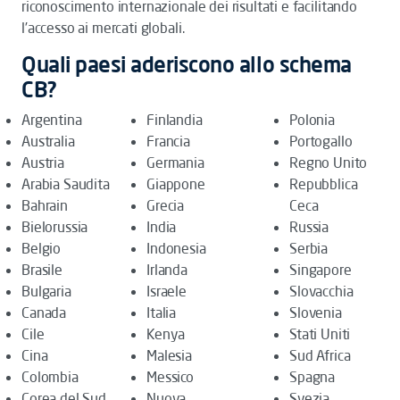
riconoscimento internazionale dei risultati e facilitando
l’accesso ai mercati globali.
Quali paesi aderiscono allo schema
CB?
Argentina
Finlandia
Polonia
Australia
Francia
Portogallo
Austria
Germania
Regno Unito
Arabia Saudita
Giappone
Repubblica
Bahrain
Grecia
Ceca
Bielorussia
India
Russia
Belgio
Indonesia
Serbia
Brasile
Irlanda
Singapore
Bulgaria
Israele
Slovacchia
Canada
Italia
Slovenia
Cile
Kenya
Stati Uniti
Cina
Malesia
Sud Africa
Colombia
Messico
Spagna
Corea del Sud
Nuova
Svezia