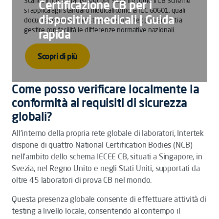
Scarica il nostro factsheet per scoprire come il CB Scheme
Certificazione CB per i
si applica agli standard medicali come la IEC 60601, quali
dispositivi medicali | Guida
documenti sono richiesti e come Intertek può aiutarti a
gestire con facilità le differenze normative nazionali.
rapida
Scopri di più
Come posso verificare localmente la
conformità ai requisiti di sicurezza
globali?
All'interno della propria rete globale di laboratori, Intertek
dispone di quattro National Certification Bodies (NCB)
nell’ambito dello schema IECEE CB, situati a Singapore, in
Svezia, nel Regno Unito e negli Stati Uniti, supportati da
oltre 45 laboratori di prova CB nel mondo.
Questa presenza globale consente di effettuare attività di
testing a livello locale, consentendo al contempo il