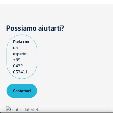
Possiamo aiutarti?
Parla con
un
esperto:
+39
0432
653411
Contattaci