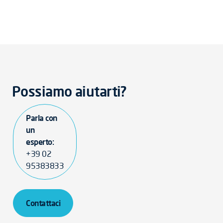
Possiamo aiutarti?
Parla con
un
esperto:
+39 02
95383833
Contattaci