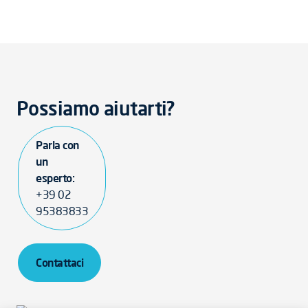
Possiamo aiutarti?
Parla con
un
esperto:
+39 02
95383833
Contattaci