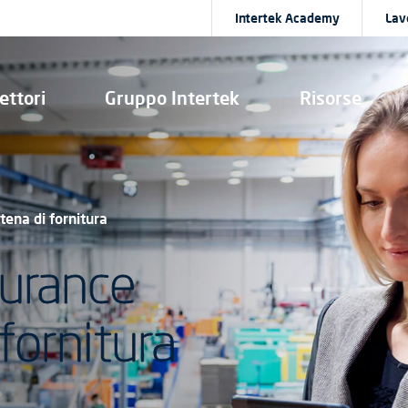
Intertek Academy
Lav
ettori
Gruppo Intertek
Risorse
tena di fornitura
surance
 fornitura