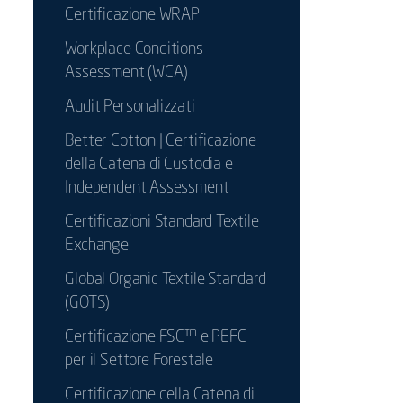
Certificazione WRAP
Workplace Conditions
Assessment (WCA)
Audit Personalizzati
Better Cotton | Certificazione
della Catena di Custodia e
Independent Assessment
Certificazioni Standard Textile
Exchange
Global Organic Textile Standard
(GOTS)
Certificazione FSC™ e PEFC
per il Settore Forestale
Certificazione della Catena di